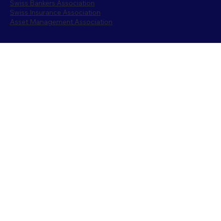
Swiss Bankers Association
Swiss Insurance Association
Asset Management Association
Financial Market Authorities
State Secretariat for international finance SIF
Swiss Financial Market Supervisory Authority
FINMA
Swiss National Bank SNB
Swiss Stock Exchange
SIX